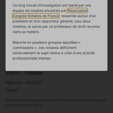
professionnel d'environ 130m² (ancien traiteur) Il se compose de
Ce long travail d’investigation est mené par une
cuisine, bureau, chambres froides, Wc. Menuiserie Pvc double...
équipe de notaires encadrée par
l’Association
Congrès Notaires de France
, resserrée autour d’un
président et d’un rapporteur général, tous deux
notaires, et suivie par un professeur de droit reconnu
24/02/2025
dans sa matière.
61800 €
Répartis en plusieurs groupes appelées «
commissions », ces notaires défrichent
Dont prix de vente : 57000 €
bénévolement le sujet retenu à côté d’une activité
Dont HN* : 4800 € (8.4%)
professionnelle intense.
Charge acquéreur
VENTE - TERRAIN
Marcoing - Nord (59)
368m2 -
TERRAIN à bâtir d'une surface de 1 013m², façade de 25m. Terrain qui
possède le tout à l'égout.