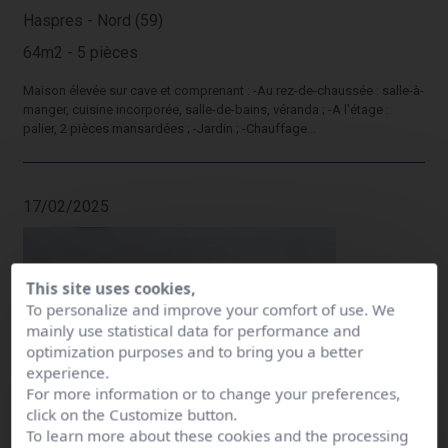
Haspres - Nord (59)
64m2 - 5 pièces
Maison élevée sur cave et comprenant : -Au rez-de-chaussée : salle-à-
manger, cuisine incorporée, salle-de-bains, véranda ; -A l'étage :
palier, 2 pièces mansardées ; -Jardin ; -Chauffage...
17/02/2025
This site uses cookies,
To personalize and improve your comfort of use. We
mainly use statistical data for performance and
optimization purposes and to bring you a better
experience.
For more information or to change your preferences,
click on the Customize button.
To learn more about these cookies and the processing