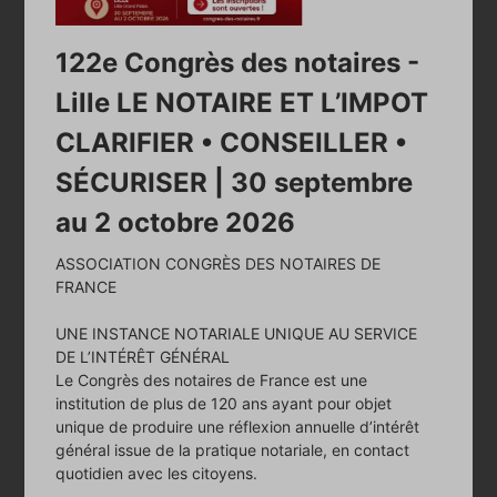
122e Congrès des notaires -
Lille LE NOTAIRE ET L’IMPOT
CLARIFIER • CONSEILLER •
SÉCURISER | 30 septembre
au 2 octobre 2026
125000 €
ASSOCIATION CONGRÈS DES NOTAIRES DE
Dont prix de vente : 120000 €
FRANCE
Dont HN* : 5000 € (4.2%)
Charge acquéreur
UNE INSTANCE NOTARIALE UNIQUE AU SERVICE
DE L’INTÉRÊT GÉNÉRAL
VENTE - LOCAL D'ACTIVITÉS
Le Congrès des notaires de France est une
institution de plus de 120 ans ayant pour objet
Lumbres - Pas-de-Calais (62)
unique de produire une réflexion annuelle d’intérêt
136m2 -
général issue de la pratique notariale, en contact
quotidien avec les citoyens.
En plein centre de la commune de LUMBRES. Local d'activité