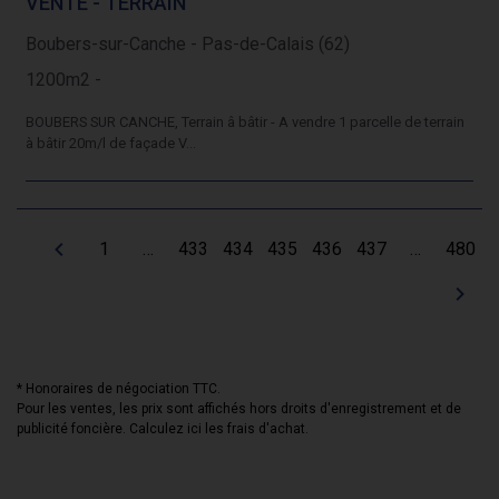
VENTE - TERRAIN
Boubers-sur-Canche - Pas-de-Calais (62)
1200m2 -
BOUBERS SUR CANCHE, Terrain â bâtir - A vendre 1 parcelle de terrain
à bâtir 20m/l de façade V...
1
…
433
434
435
436
437
…
480
* Honoraires de négociation TTC.
Pour les ventes, les prix sont affichés hors droits d'enregistrement et de
publicité foncière.
Calculez ici les frais d'achat
.