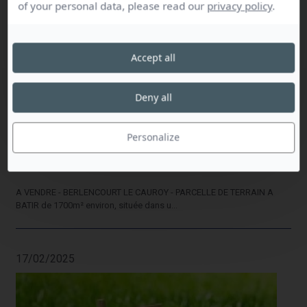
of your personal data, please read our
privacy policy
.
42880 €
Accept all
Dont prix de vente : 40000 €
Dont HN* : 2880 € (7.2%)
Charge acquéreur
Deny all
VENTE - TERRAIN
Personalize
Berlencourt-le-Cauroy - Pas-de-Calais (62)
1700m2 -
A VENDRE - BERLENCOURT LE CAUROY - PARCELLE DE TERRAIN A
BATIR de 1700m² environ, située dans u...
17/02/2025