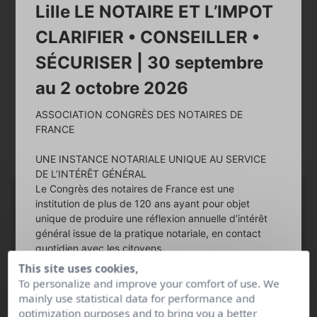
Lille LE NOTAIRE ET L’IMPOT
CLARIFIER • CONSEILLER •
SÉCURISER | 30 septembre
au 2 octobre 2026
ASSOCIATION CONGRÈS DES NOTAIRES DE
FRANCE
UNE INSTANCE NOTARIALE UNIQUE AU SERVICE
DE L’INTÉRÊT GÉNÉRAL
Le Congrès des notaires de France est une
Notaire stagiaire
institution de plus de 120 ans ayant pour objet
unique de produire une réflexion annuelle d’intérêt
général issue de la pratique notariale, en contact
Le Diplôme supérieur de notariat (DSN) est obtenu à l’issue
quotidien avec les citoyens.
de la voie universitaire d’accès à la fonction de notaire. Il
associe, après un Master en droit notarial, une période
This site uses cookies,
d’apprentissage professionnel de 24 mois et 4
Ce long travail d’investigation est mené par une
To personalize and improve your comfort of use. We
semestrialités.
L’étudiant a le statut de “notaire stagiaire”
équipe de notaires encadrée par
l’Association
mainly use statistical data for performance and
au sein d‘un office notarial
.
Le diplômé pourra alors être
Congrès Notaires de France
, resserrée autour d’un
optimization purposes and to bring you a better