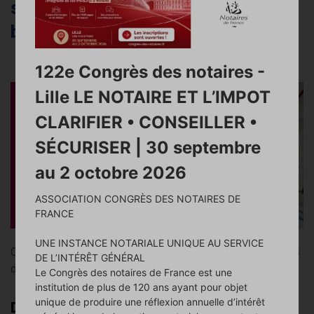
sur les garanties du « vendeur
bricoleur »
122e Congrès des notaires -
Lille LE NOTAIRE ET L’IMPOT
CLARIFIER • CONSEILLER •
SÉCURISER | 30 septembre
au 2 octobre 2026
ASSOCIATION CONGRÈS DES NOTAIRES DE
FRANCE
UNE INSTANCE NOTARIALE UNIQUE AU SERVICE
Quelle est la responsabilité du vendeur « bricoleur » en cas
DE L’INTÉRÊT GÉNÉRAL
de malfaçons découvertes par son acquéreur ?
Le Congrès des notaires de France est une
institution de plus de 120 ans ayant pour objet
unique de produire une réflexion annuelle d’intérêt
Depuis quelques années, nous constatons