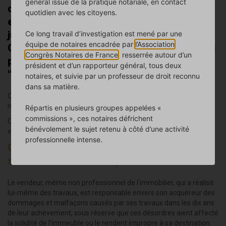
général issue de la pratique notariale, en contact
que bon nombre de propriétaires réalisent
quotidien avec les citoyens.
eux-mêmes certains travaux réservés
jusqu'alors aux professionnels du bâtiment.
Ce long travail d’investigation est mené par une
équipe de notaires encadrée par
l’Association
Ce phénomène s'est amplifié à l'occasion du
Congrès Notaires de France
, resserrée autour d’un
premier confinement, qui a réveillé l'âme
président et d’un rapporteur général, tous deux
"bricoleur" de certains propriétaires.
notaires, et suivie par un professeur de droit reconnu
dans sa matière.
Quelle est la responsabilité du vendeur « bricoleur » en cas de
malfaçons découvertes par son acquéreur ?
Répartis en plusieurs groupes appelées «
commissions », ces notaires défrichent
Outre l’obligation d’obtention de certaines autorisations, le
bénévolement le sujet retenu à côté d’une activité
vendeur bricoleur peut être tenu des garanties suivantes :
professionnelle intense.
Garantie décennale (Article 1792 et
suivants du Code civil)
Le vendeur, même non professionnel de l’immobilier, qui a réalisé
lui-même des travaux, est responsable envers son acquéreur des
dommages et malfaçons causés par ses travaux dans les dix ans
de leur achèvement, sous réserve que ces désordres aient affecté
la solidité de l’immeuble ou le rendent impropre à sa destination.