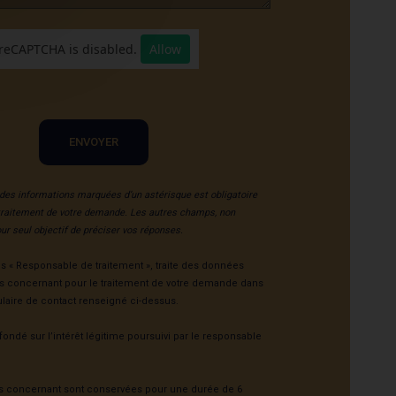
reCAPTCHA is disabled.
Allow
ENVOYER
es informations marquées d’un astérisque est obligatoire
traitement de votre demande. Les autres champs, non
our seul objectif de préciser vos réponses.
ès « Responsable de traitement », traite des données
s concernant pour le traitement de votre demande dans
laire de contact renseigné ci-dessus.
fondé sur l’intérêt légitime poursuivi par le responsable
 concernant sont conservées pour une durée de 6