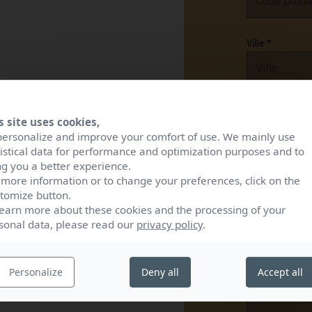
Ville
*
Email
*
s site uses cookies,
personalize and improve your comfort of use. We mainly use
tistical data for performance and optimization purposes and to
ng you a better experience.
Téléphone
 more information or to change your preferences, click on the
tomize button.
learn more about these cookies and the processing of your
sonal data, please read our
privacy policy
.
Message
*
Personalize
Deny all
Accept all