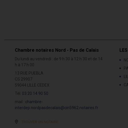
Chambre notaires Nord - Pas de Calais
LES
Du lundi au vendredi : de 9 h 30 à 12 h 30 et de 14
NO
h à 17 h 00
PA
13 RUE PUEBLA
LI
CS 29907
C
59044 LILLE CEDEX
Tél.
03 20 14 90 50
mail :
chambre-
interdep.nordpasdecalais@cin5962.notaires.fr
TROUVER UN NOTAIRE