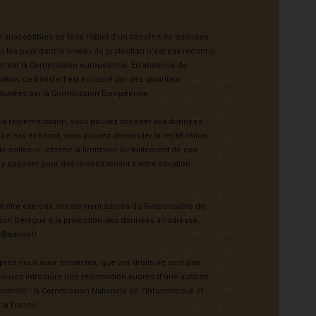
susceptibles de faire l’objet d’un transfert de données
 les pays dont le niveau de protection n’est pas reconnu
t par la Commission européenne. En absence de
tion, ce transfert est encadré par des garanties
rouvées par la Commission Européenne.
a réglementation, vous pouvez accéder aux données
 Le cas échéant, vous pouvez demander la rectification
 celles-ci, obtenir la limitation du traitement de ces
 opposer pour des raisons tenant à votre situation
nt être exercés directement auprès du Responsable de
son Délégué à la protection des données à l’adresse
t@adnov.fr
près nous avoir contactés, que vos droits ne sont pas
ouvez introduire une réclamation auprès d’une autorité
ntrôle : la Commission Nationale de l’Informatique et
 la France.