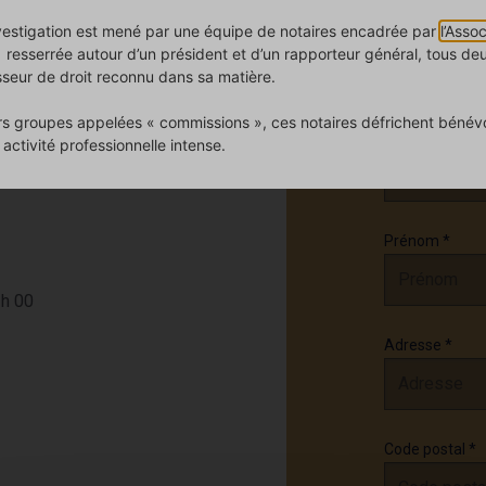
nvestigation est mené par une équipe de notaires encadrée par
l’Asso
Contact
, resserrée autour d’un président et d’un rapporteur général, tous deu
sseur de droit reconnu dans sa matière.
rs groupes appelées « commissions », ces notaires défrichent bénévo
Nom
*
 activité professionnelle intense.
Prénom
*
 h 00
Adresse
*
Code postal
*