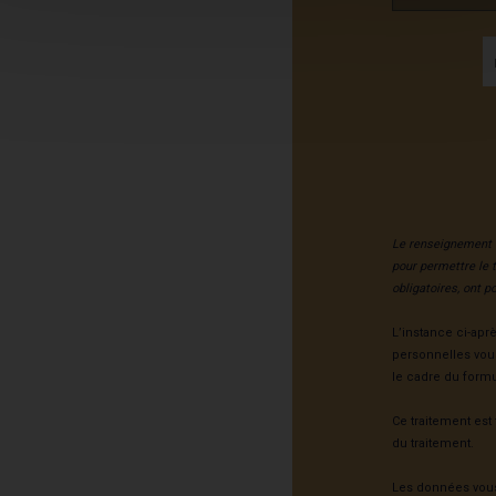
Le renseignement d
pour permettre le 
obligatoires, ont p
L’instance ci-apr
personnelles vou
le cadre du formu
Ce traitement est 
du traitement.
Les données vous