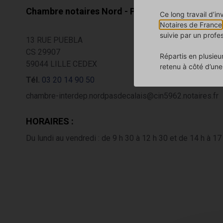
Chambre notaires Nord - Pas de Calais
Ce long travail d’i
Notaires de France
suivie par un profe
13 RUE PUEBLA
CS 29907
Répartis en plusieu
59044 LILLE CEDEX
retenu à côté d’une
Tél.
03 20 14 90 50
chambre-interdep.nordpasdecalais@cin5962.notaires.fr
HORAIRES :
Du lundi au vendredi : de 9 h 30 à 12 h 30 et de 14 h à 17