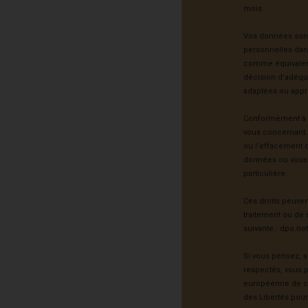
mois.
Vos données sont 
personnelles dans
comme équivalen
décision d’adéqua
adaptées ou app
Conformément à l
vous concernant.
ou l’effacement de
données ou vous y
particulière.
Ces droits peuve
traitement ou de 
suivante :
dpo.no
Si vous pensez, a
respectés, vous p
européenne de co
des Libertés pour