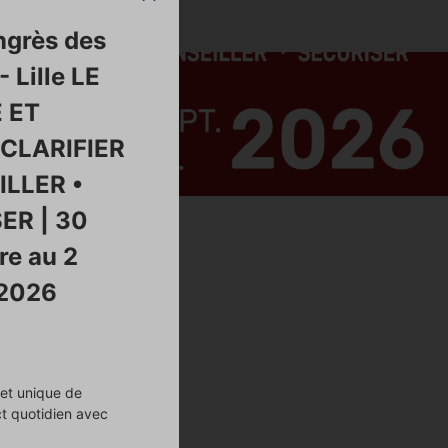
ngrès des
- Lille LE
 ET
 CLARIFIER
ILLER •
ER | 30
re au 2
 2026
jet unique de
ct quotidien avec