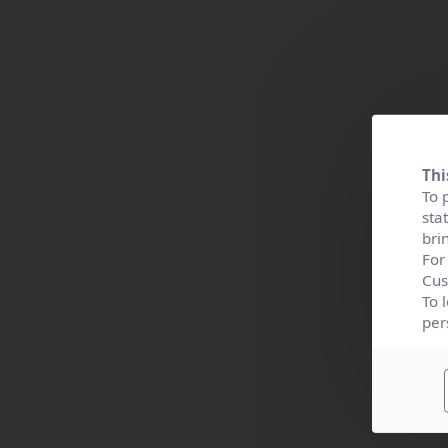
Thi
To 
sta
bri
For
Cus
To 
per