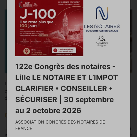
122e Congrès des notaires -
Lille LE NOTAIRE ET L’IMPOT
Le choix du statut de l’entreprise emporte beaucoup de
CLARIFIER • CONSEILLER •
conséquences, qu’il est préférable de bien connaître avant
SÉCURISER | 30 septembre
de se lancer.
au 2 octobre 2026
Qu'est ce qu'une entreprise individuelle ?
ASSOCIATION CONGRÈS DES NOTAIRES DE
FRANCE
L’entreprise individuelle est dirigée par une personne physique qui
exerce son activité commerciale, artisanale, industrielle ou libérale