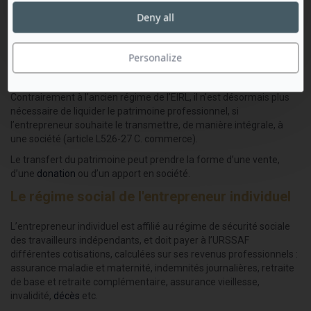
Attention
: ce droit d'option n'est pas offert à la micro-
Deny all
entreprise
Est-il possible de transmettre son patrimoine
Personalize
professionnel à une société ?
Contrairement à l’ancien régime de l’EIRL, il n’est désormais plus
nécessaire de liquider le patrimoine professionnel, si
l’entrepreneur souhaite le transmettre, de manière intégrale, à
une société (article L526-27 C. commerce).
Le transfert du patrimoine peut prendre la forme d’une vente,
d’une
donation
ou d’un apport en société.
Le régime social de l'entrepreneur individuel
L’entrepreneur individuel est affilié au régime de sécurité sociale
des travailleurs indépendants, et doit payer à l’URSSAF
différentes cotisations, calculées sur ses revenus professionnels :
assurance maladie et maternité, indemnités journalières, retraite
de base et retraite complémentaire, assurance vieillesse,
invalidité,
décès
etc.