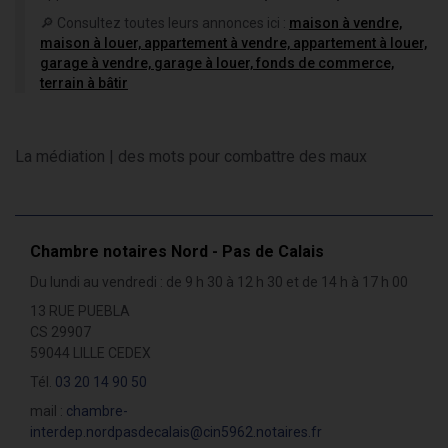
🔎 Consultez toutes leurs annonces ici :
maison à vendre,
maison à louer, appartement à vendre, appartement à louer,
garage à vendre, garage à louer, fonds de commerce,
terrain à bâtir
La médiation | des mots pour combattre des maux
Chambre notaires Nord - Pas de Calais
Du lundi au vendredi : de 9 h 30 à 12 h 30 et de 14 h à 17 h 00
13 RUE PUEBLA
CS 29907
59044 LILLE CEDEX
Tél.
03 20 14 90 50
mail :
chambre-
interdep.nordpasdecalais@cin5962.notaires.fr