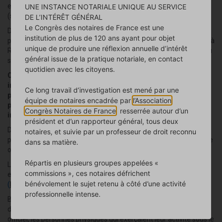
en nom propre, c’est à dire sans création de personne morale
UNE INSTANCE NOTARIALE UNIQUE AU SERVICE
(société).
DE L’INTÉRÊT GÉNÉRAL
Le Congrès des notaires de France est une
Depuis la loi n° 2022-172 du 14 février 2022 en faveur de l’activité
institution de plus de 120 ans ayant pour objet
professionnelle indépendante, le statut d’Entrepreneur Individuel à
unique de produire une réflexion annuelle d’intérêt
Responsabilité Limitée (EIRL) a été supprimé pour laisser place au
général issue de la pratique notariale, en contact
statut d’entrepreneur individuel.
quotidien avec les citoyens.
Cette loi offre un statut bien plus protecteur à l’entrepreneur
individuel : depuis le 15 mai 2022, il possède de plein droit un
Ce long travail d’investigation est mené par une
patrimoine professionnel distinct de son patrimoine
équipe de notaires encadrée par
l’Association
personnel, le protégeant, ainsi que sa famille, des risques
Congrès Notaires de France
, resserrée autour d’un
inhérents à son activité.
président et d’un rapporteur général, tous deux
De plus, le cadre administratif et juridique est simplifié que ce soit
notaires, et suivie par un professeur de droit reconnu
pour les formalités liées à la création et à la gestion de l’entreprise
dans sa matière.
ou pour sa transmission.
Répartis en plusieurs groupes appelées «
L’entrepreneur peut procéder à l'immatriculation de son
commissions », ces notaires défrichent
entreprise individuelle en ligne
bénévolement le sujet retenu à côté d’une activité
(
https://formalites.entreprises.gouv.fr/
).
professionnelle intense.
Bon à savoir : bien qu’il ne soit plus possible de créer une EIRL
depuis le 15 février 2022, date de publication de la loi au journal
officiel, les personnes physiques qui exerçaient leur activité sous le