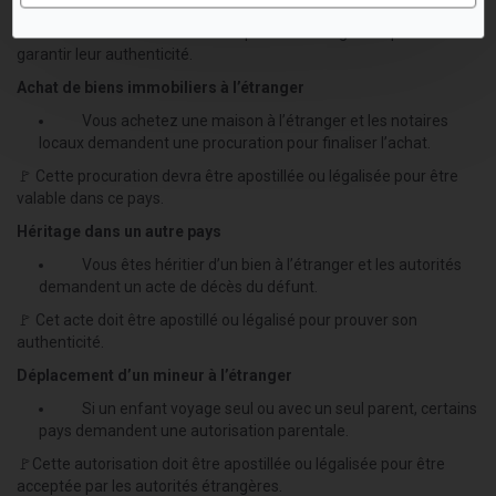
🚩 Ces documents doivent être apostillés ou légalisés pour
garantir leur authenticité.
Achat de biens immobiliers à l’étranger
Vous achetez une maison à l’étranger et les notaires
locaux demandent une procuration pour finaliser l’achat.
🚩 Cette procuration devra être apostillée ou légalisée pour être
valable dans ce pays.
Héritage dans un autre pays
Vous êtes héritier d’un bien à l’étranger et les autorités
demandent un acte de décès du défunt.
🚩 Cet acte doit être apostillé ou légalisé pour prouver son
authenticité.
Déplacement d’un mineur à l’étranger
Si un enfant voyage seul ou avec un seul parent, certains
pays demandent une autorisation parentale.
🚩Cette autorisation doit être apostillée ou légalisée pour être
acceptée par les autorités étrangères.