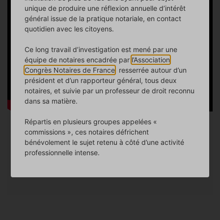
unique de produire une réflexion annuelle d’intérêt
général issue de la pratique notariale, en contact
quotidien avec les citoyens.
Ce long travail d’investigation est mené par une
équipe de notaires encadrée par
l’Association
Congrès Notaires de France
, resserrée autour d’un
président et d’un rapporteur général, tous deux
notaires, et suivie par un professeur de droit reconnu
dans sa matière.
Répartis en plusieurs groupes appelées «
Nouvelle procédure pour la
commissions », ces notaires défrichent
bénévolement le sujet retenu à côté d’une activité
reconnaissance des documents
professionnelle intense.
officiels à l'étranger