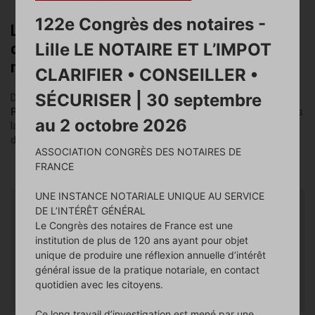
122e Congrès des notaires -
La formation pour devenir collaborateur
Lille LE NOTAIRE ET L’IMPOT
de notaire prévoit 4 années d'études au
maximum.
CLARIFIER • CONSEILLER •
SÉCURISER | 30 septembre
Deux paliers - à
Bac + 2 (BTS Notariat)
et à
Bac + 3 (Licence
Professionnelle Métiers du Notariat)
- permettent d'entrer dans
au 2 octobre 2026
la vie active, en postulant à un poste d'
assistant
ou
de
négociateur
, par exemple.
ASSOCIATION CONGRÈS DES NOTAIRES DE
FRANCE
UNE INSTANCE NOTARIALE UNIQUE AU SERVICE
DE L’INTÉRÊT GÉNÉRAL
BTS Notariat
Le Congrès des notaires de France est une
institution de plus de 120 ans ayant pour objet
Le BTS Notariat diplôme national, obtenu après deux
unique de produire une réflexion annuelle d’intérêt
années d’études, peut être proposé par des établissements
général issue de la pratique notariale, en contact
publics habilités ou par des Instituts des métiers du notariat.
quotidien avec les citoyens.
Ce long travail d’investigation est mené par une