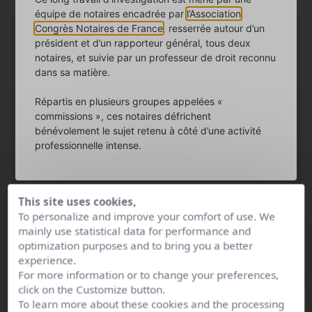
équipe de notaires encadrée par
l’Association
Congrès Notaires de France
, resserrée autour d’un
Licence Professionnelle Métiers
président et d’un rapporteur général, tous deux
notaires, et suivie par un professeur de droit reconnu
du Notariat
dans sa matière.
La Licence Professionnelle Métiers du Notariat est un
Répartis en plusieurs groupes appelées «
diplôme universitaire, délivré par les universités habilitées.
commissions », ces notaires défrichent
La durée de l’enseignement est d’une année, dont trois mois
bénévolement le sujet retenu à côté d’une activité
en stage dans un office notarial. Il destine son titulaire à une
professionnelle intense.
carrière de juriste rédacteur d’actes simples.
This site uses cookies,
To personalize and improve your comfort of use. We
mainly use statistical data for performance and
Diplôme de l'Institut des Métiers
optimization purposes and to bring you a better
du Notariat
experience.
For more information or to change your preferences,
click on the Customize button.
Enfin, le DIMN (Diplôme de l'Institut des Métiers du Notariat)
To learn more about these cookies and the processing
est un diplôme professionnel et seuls les IMN sont habilités