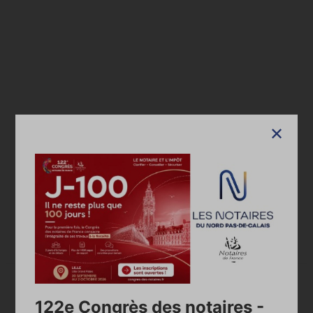
Google Maps is disabled.
Allow
Accueil
Annuaire des notaires
SELARL DIDACTIS NOTAIRES
Annuaire
122e Congrès des notaires -