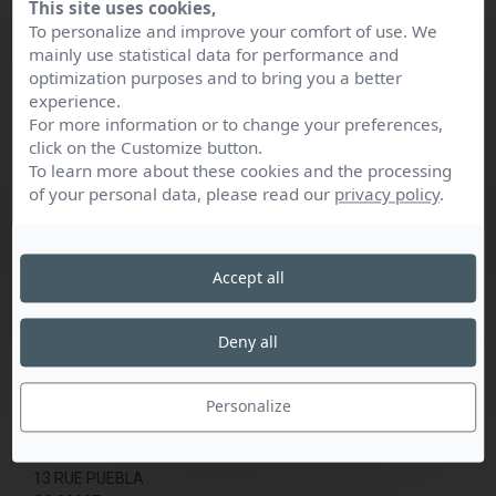
This site uses cookies,
21 Rue de la Barre
président et d’un rapporteur général, tous deux
To personalize and improve your comfort of use. We
62580 NEUVILLE-SAINT-VAAST
notaires, et suivie par un professeur de droit reconnu
mainly use statistical data for performance and
Parking : sur place
dans sa matière.
optimization purposes and to bring you a better
Accès handicapés : oui
experience.
Répartis en plusieurs groupes appelées «
For more information or to change your preferences,
commissions », ces notaires défrichent
click on the Customize button.
BLIN Valérie
bénévolement le sujet retenu à côté d’une activité
To learn more about these cookies and the processing
COPIN Audrey
professionnelle intense.
of your personal data, please read our
privacy policy
.
HOUZET Loïc
NONCLERCQ Eric
NONCLERCQ Marine
ROUACH Philippe
WEMAERE Wandrille
Accept all
WUIOT Fanny
Deny all
Personalize
Chambre notaires Nord - Pas de Calais
Du lundi au vendredi : de 9 h 30 à 12 h 30 et de 14 h à 17 h 00
13 RUE PUEBLA