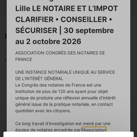
Lille LE NOTAIRE ET L’IMPOT
RECHERCHER
CLARIFIER • CONSEILLER •
SÉCURISER | 30 septembre
SELARL DIDACTIS NOTAIRES
au 2 octobre 2026
ASSOCIATION CONGRÈS DES NOTAIRES DE
FRANCE
< Retour aux résultats
UNE INSTANCE NOTARIALE UNIQUE AU SERVICE
DE L’INTÉRÊT GÉNÉRAL
Adresse :
Le Congrès des notaires de France est une
31 RUE PAUL DOUMER
62000 ARRAS
institution de plus de 120 ans ayant pour objet
Tél :
0321504000
unique de produire une réflexion annuelle d’intérêt
Fax :
0321712748
général issue de la pratique notariale, en contact
Site Web :
https://didactis.notaires.fr/
quotidien avec les citoyens.
Parking : sur place
Ce long travail d’investigation est mené par une
Bureaux annexes :
équipe de notaires encadrée par
l’Association
15 bis rue d'en Haut
62116 BUCQUOY
Congrès Notaires de France
, resserrée autour d’un