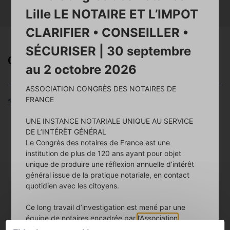
Lille LE NOTAIRE ET L’IMPOT
RECHERCHER
CLARIFIER • CONSEILLER •
SÉCURISER | 30 septembre
OFFICE NOTARIAL DES ARTS, SELARL
au 2 octobre 2026
ASSOCIATION CONGRÈS DES NOTAIRES DE
FRANCE
< Retour aux résultats
UNE INSTANCE NOTARIALE UNIQUE AU SERVICE
DE L’INTÉRÊT GÉNÉRAL
Adresse :
Le Congrès des notaires de France est une
20 place des Arts
59600 MAUBEUGE
institution de plus de 120 ans ayant pour objet
Tél :
0327692769
unique de produire une réflexion annuelle d’intérêt
Fax :
0327692799
général issue de la pratique notariale, en contact
Courriel :
notaires.maubeuge@notaires.fr
quotidien avec les citoyens.
Site Web :
https://officenotarialdesarts-maubeuge.notaires.fr
Horaires :
Ce long travail d’investigation est mené par une
Lundi : 09:00 ; 18:00
Mardi : 09:00 ; 18:00
équipe de notaires encadrée par
l’Association
Mercredi : 09:00 ; 18:00
Congrès Notaires de France
, resserrée autour d’un