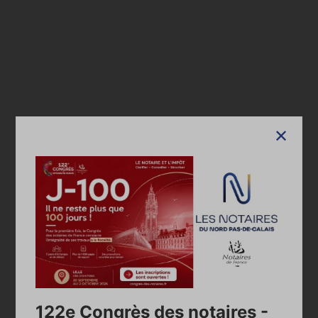
Google Maps is disabled.
Allow
Accueil
Annuaire des notaires
OFFICE NOTARIAL DES ARTS, SELARL
Annuaire
122e Congrès des notaires -