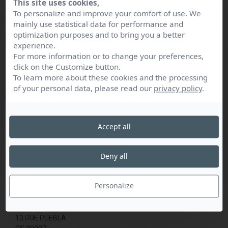
This site uses cookies,
Jeudi : 09:00 ; 18:00
président et d’un rapporteur général, tous deux
To personalize and improve your comfort of use. We
Vendredi : 09:00 ; 18:00
notaires, et suivie par un professeur de droit reconnu
mainly use statistical data for performance and
Parking : sur place
dans sa matière.
Ascenseur : oui
optimization purposes and to bring you a better
experience.
Répartis en plusieurs groupes appelées «
For more information or to change your preferences,
commissions », ces notaires défrichent
click on the Customize button.
DUBOIS Virginie
bénévolement le sujet retenu à côté d’une activité
To learn more about these cookies and the processing
DUMONT Claire
professionnelle intense.
GEORGE Alice
of your personal data, please read our
privacy policy
.
LECLERCQ Pauline
LECLERCQ Philippe
MIDOUX Florian
ROUSSEAUX Timothée
Accept all
VERRIEZ Marion
Deny all
Personalize
Chambre notaires Nord - Pas de Calais
Du lundi au vendredi : de 9 h 30 à 12 h 30 et de 14 h à 17 h 00
13 RUE PUEBLA