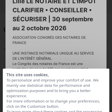
Lille LE NOTAIRE ET L’IMPOT
RECHERCHER
CLARIFIER • CONSEILLER •
SÉCURISER | 30 septembre
au 2 octobre 2026
Lucie HENNART
ASSOCIATION CONGRÈS DES NOTAIRES DE
FRANCE
< Retour HANNEBICQUE Alexandre
UNE INSTANCE NOTARIALE UNIQUE AU SERVICE
DE L’INTÉRÊT GÉNÉRAL
Le Congrès des notaires de France est une
Adresse :
institution de plus de 120 ans ayant pour objet
79 rue nationale
unique de produire une réflexion annuelle d’intérêt
This site uses cookies,
59112 ANNŒULLIN
Tél :
0320077512
général issue de la pratique notariale, en contact
To personalize and improve your comfort of use. We
Fax :
0000000000
quotidien avec les citoyens.
mainly use statistical data for performance and
Courriel :
lucie.hennart@notaires.fr
optimization purposes and to bring you a better
Ce long travail d’investigation est mené par une
experience.
Langues :
Français
équipe de notaires encadrée par
l’Association
For more information or to change your preferences,
Congrès Notaires de France
, resserrée autour d’un
click on the Customize button.
président et d’un rapporteur général, tous deux
To learn more about these cookies and the processing