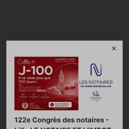
Google Maps is disabled.
Allow
Accueil
Annuaire des notaires
HANNEBICQUE Alexandre
Lucie
Annuaire
122e Congrès des notaires -